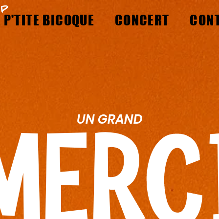
OP
 P'TITE BICOQUE
CONCERT
CON
UN GRAND
MERC