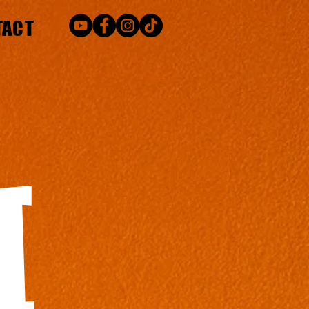
TACT
I